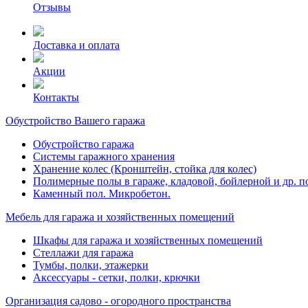
Отзывы
Доставка и оплата
Акции
Контакты
Обустройство Вашего гаража
Обустройство гаража
Системы гаражного хранения
Хранение колес (Кронштейн, стойка для колес)
Полимерные полы в гараже, кладовой, бойлерной и др. 
Каменный пол. Микробетон.
Мебель для гаража и хозяйственных помещений
Шкафы для гаража и хозяйственных помещений
Стеллажи для гаража
Тумбы, полки, этажерки
Аксессуары - сетки, полки, крючки
Организация садово - огородного пространства