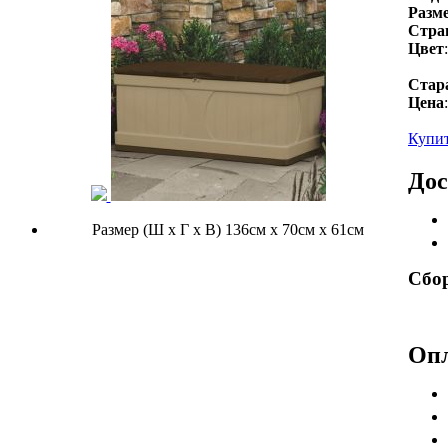
Разм
Стра
Цвет
Стар
Цена
Купит
Дос
Размер (Ш х Г х В) 136см х 70см х 61см
Сбор
Оп