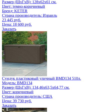
Размер (ШxГxВ): 128х62х61 см.
Цвет: темно-коричневый
Бренд: KETER
Страна производитель: Израиль
23 445 руб.
Цена:
18 600 руб.
Заказать
Сундук пластиковый уличный BMD134 510л.
Модель: BMD134
Размер (ШxГxВ): 134,46х63,5х64,77 см.
Цвет: коричневый
Страна производитель: США
Цена:
39 730 руб.
Заказать