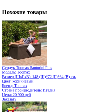
Похожие товары
Сундук Toomax Santorini Plus
Модель: Toomax
Размер (ШxГxВ): 148 (Ш)*72 (Г)*64 (В) см.
Цвет: коричневый
Бренд: Toomax
Страна производитель: Италия
Цена:
20 900 руб
Заказать