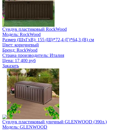
Сундук пластиковый RockWood
Модель: RockWood
Размер (ШxГxВ): 155 (Ш)*72,4 (Г)*64,3 (В) см
Цвет: коричневый
Бренд: RockWood
Страна производитель: Италия
Цена:
17 400 руб
Заказать
Сундук пластиковый уличный GLENWOOD (390л.)
Модель: GLENWOOD