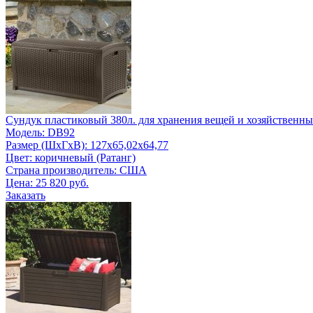
Сундук пластиковый 380л. для хранения вещей и хозяйственны
Модель: DB92
Размер (ШxГxВ): 127х65,02х64,77
Цвет: коричневый (Ратанг)
Страна производитель: США
Цена:
25 820 руб.
Заказать