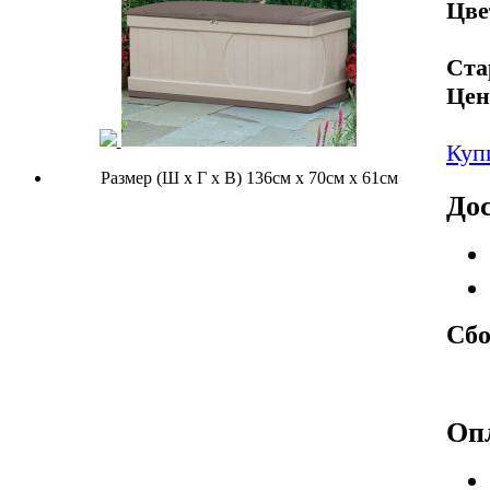
Цве
Ста
Цен
Куп
Размер (Ш х Г х В) 136см х 70см х 61см
Дос
Сбо
Оп